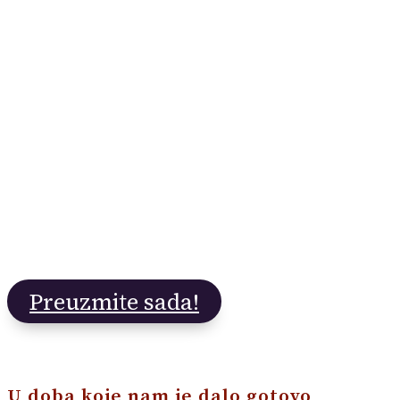
499€
129€
umjesto
… i imate neograničen pristup!
Možete platiti i u 3 rate!
Preuzmite sada!
U doba koje nam je dalo gotovo