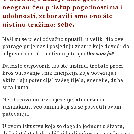
neograničen pristup pogodnostima i
udobnosti, zaboravili smo ono što
uistinu tražimo:
sebe.
Naši su se preci odvažno upustili u veliki dio ove
potrage prije nas i posjeduju znanje koje dovodi do
odgovora na ultimativno pitanje:
tko sam ja?
Da biste odgovorili tko ste uistinu, trebate proći
kroz putovanje i niz inicijacija koje povezuju i
aktiviraju potencijal vašeg tijela, energije, duha,
srca i uma.
Ne obećavamo brzo rješenje, ali možemo
razmaknuti veo onima koji su se posvetili ovom
putovanju.
U ovom iskustvu koje se događa jednom u životu,
doživjet ćete kako obični ljudi prkose svim sferama