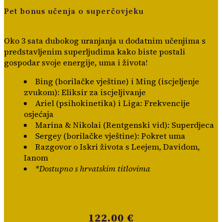
Pet bonus učenja o superčovjeku
Oko 3 sata dubokog uranjanja u dodatnim učenjima s
predstavljenim superljudima kako biste postali
gospodar svoje energije, uma i života!
Bing (borilačke vještine) i Ming (iscjeljenje
zvukom): Eliksir za iscjeljivanje
Ariel (psihokinetika) i Liga: Frekvencije
osjećaja
Marina & Nikolai (Rentgenski vid): Superdjeca
Sergey (borilačke vještine): Pokret uma
Razgovor o Iskri života s Leejem, Davidom,
Ianom
*Dostupno s hrvatskim titlovima
122.00 €